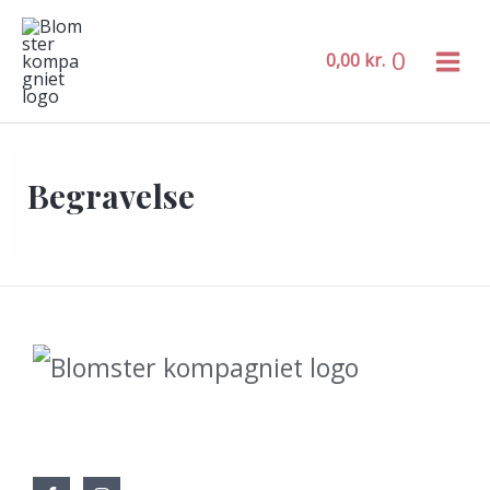
MAIN
Gå
MENU
til
0
0,00
kr.
indholdet
Begravelse