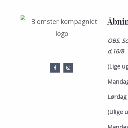
Åbnin
OBS. So
d.16/8
(Lige u
Mandag 
Lørdag 
(Ulige 
Mandag 