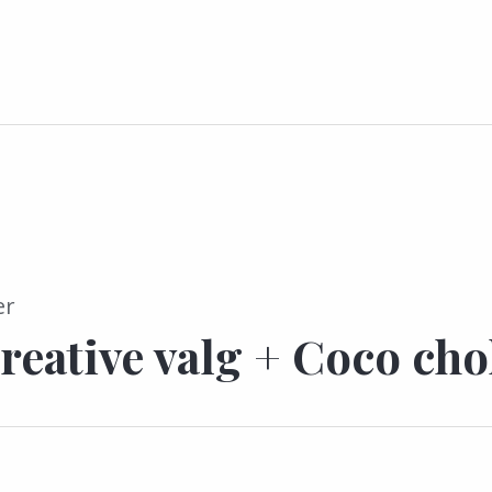
er
kreative valg + Coco ch