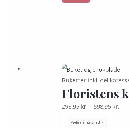
Dette
vare
har
flere
Buketter inkl. delikatess
varianter.
Floristens 
Mulighederne
kan
298,95
kr.
–
598,95
kr.
vælges
på