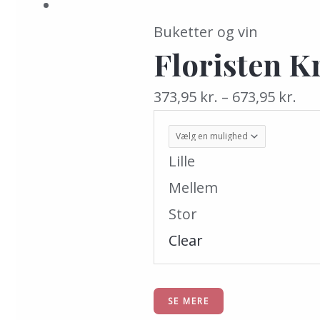
flere
Buketter og vin
varianter.
Floristen K
Mulighederne
kan
373,95
kr.
–
673,95
kr.
vælges
på
Lille
varesiden
Mellem
Stor
Clear
SE MERE