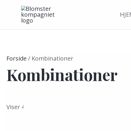
Gå
Sorted
HJE
til
by
indholdet
latest
Forside
/ Kombinationer
Kombinationer
Dette
Viser 4 resultater
vare
har