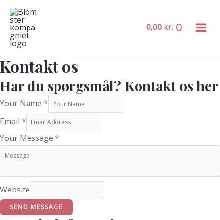
MAIN
Gå
MENU
til
0
0,00
kr.
indholdet
Kontakt os
Har du spørgsmål? Kontakt os her
Your Name
*
Email
*
Your Message
*
Website
SEND MESSAGE