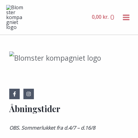
MAIN
Gå
MENU
til
0
0,00
kr.
indholdet
Åbningstider
OBS. Sommerlukket fra d.4/7 – d.16/8