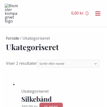
MAIN
Gå
Sorted
MENU
til
by
0
0,00
kr.
indholdet
latest
Forside
/ Ukategoriseret
Ukategoriseret
Viser 2 resultater
Ukategoriseret
Silkebånd
150,00
kr.