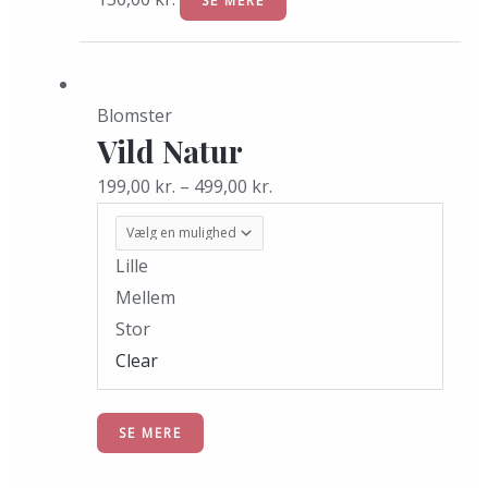
SE MERE
Dette
vare
Blomster
har
Vild Natur
flere
varianter.
199,00
kr.
–
499,00
kr.
Mulighederne
kan
Lille
vælges
Mellem
på
Stor
varesiden
Clear
SE MERE