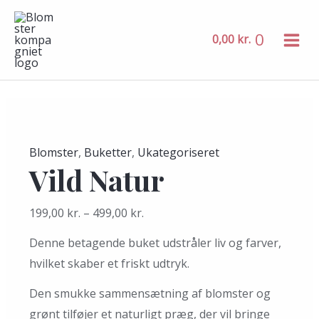
MAIN
Gå
Vild
Dette
Dette
Dette
MENU
til
Natur
vare
vare
vare
0
0,00
kr.
indholdet
antal
har
har
har
flere
flere
flere
varianter.
varianter.
varianter.
Mulighederne
Mulighederne
Mulighederne
kan
kan
kan
Blomster
,
Buketter
,
Ukategoriseret
vælges
vælges
vælges
Vild Natur
på
på
på
varesiden
varesiden
varesiden
199,00
kr.
–
499,00
kr.
Denne betagende buket udstråler liv og farver,
hvilket skaber et friskt udtryk.
Den smukke sammensætning af blomster og
grønt tilføjer et naturligt præg, der vil bringe