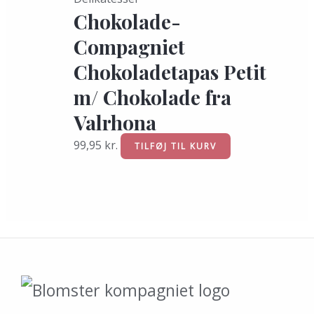
Chokolade-
Compagniet
Chokoladetapas Petit
m/ Chokolade fra
Valrhona
99,95
kr.
TILFØJ TIL KURV