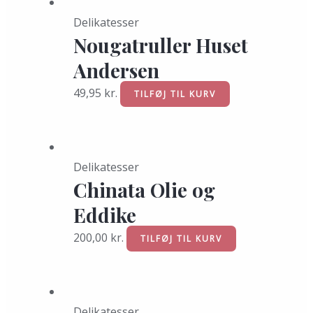
Delikatesser
Nougatruller Huset
Andersen
49,95
kr.
TILFØJ TIL KURV
Delikatesser
Chinata Olie og
Eddike
200,00
kr.
TILFØJ TIL KURV
Delikatesser