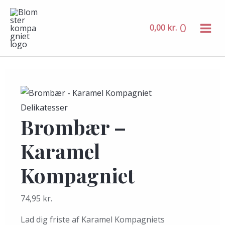
MAIN
Gå
Brombær
MENU
til
-
0
0,00
kr.
indholdet
Karamel
Kompagniet
antal
Delikatesser
Brombær –
Karamel
Kompagniet
74,95
kr.
Lad dig friste af Karamel Kompagniets