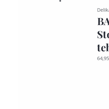
Delik
BA
St
te
64,9