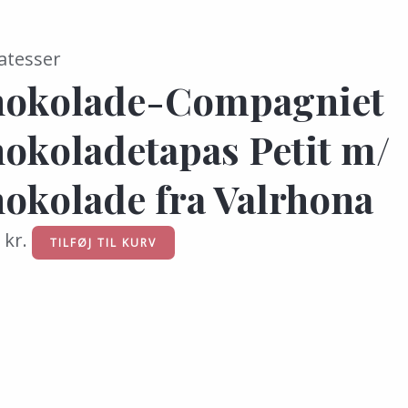
atesser
okolade-Compagniet
okoladetapas Petit m/
okolade fra Valrhona
5
kr.
TILFØJ TIL KURV