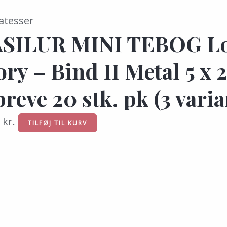
atesser
SILUR MINI TEBOG L
ory – Bind II Metal 5 x 
breve 20 stk. pk (3 varia
5
kr.
TILFØJ TIL KURV