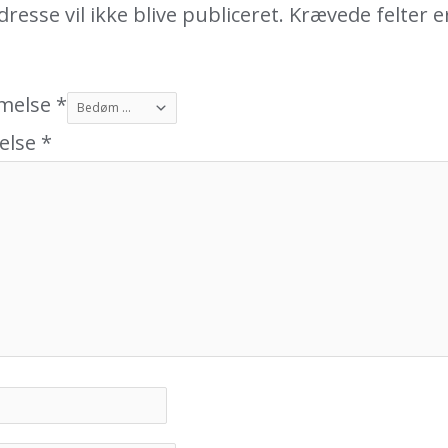
resse vil ikke blive publiceret.
Krævede felter e
melse
*
else
*