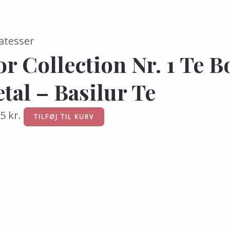
atesser
or Collection Nr. 1 Te B
tal – Basilur Te
95
kr.
TILFØJ TIL KURV