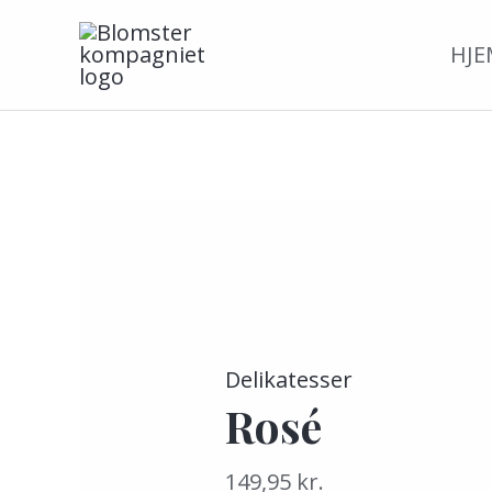
Gå
HJE
til
indholdet
Delikatesser
Rosé
149,95
kr.