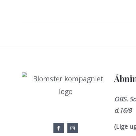
Åbnin
OBS. So
d.16/8
(Lige u