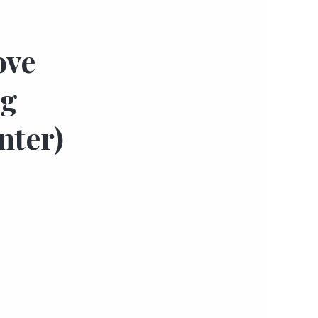
ove
2g
nter)