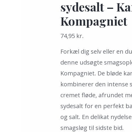
sydesalt – K
Kompagniet
74,95
kr.
Forkæl dig selv eller en d
denne udsøgte smagsople
Kompagniet. De bløde ka
kombinerer den intense 
cremet fløde, afrundet me
sydesalt for en perfekt b
og salt. En delikat nydels
smagsløg til sidste bid.