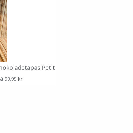
okoladetapas Petit
na
99,95
kr.