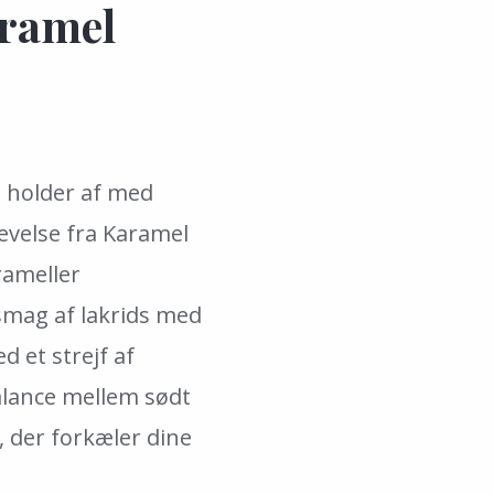
aramel
u holder af med
velse fra Karamel
rameller
smag af lakrids med
d et strejf af
alance mellem sødt
e, der forkæler dine