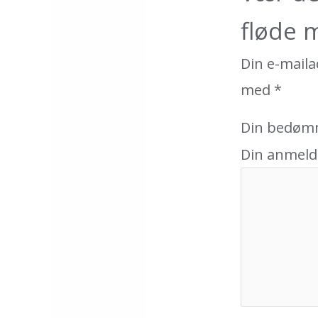
fløde 
Din e-mailad
med
*
Din bedøm
Din anmeld