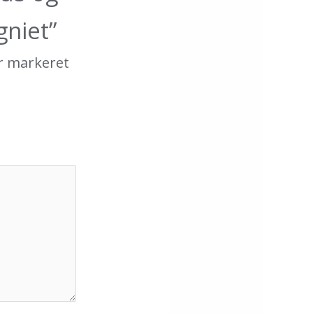
niet”
r markeret