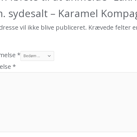
m. sydesalt – Karamel Kompag
resse vil ikke blive publiceret.
Krævede felter e
melse
*
else
*