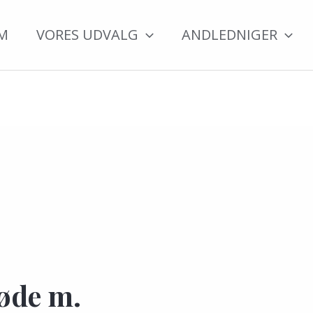
M
VORES UDVALG
ANDLEDNIGER
løde m.