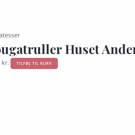
atesser
ugatruller Huset Ande
5
kr.
TILFØJ TIL KURV