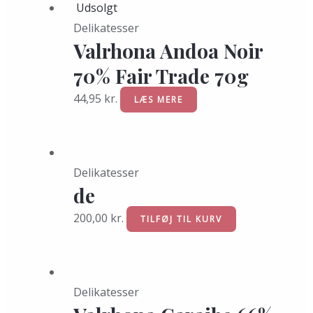
Udsolgt
Delikatesser
Valrhona Andoa Noir
70% Fair Trade 70g
44,95
kr.
LÆS MERE
Delikatesser
de
200,00
kr.
TILFØJ TIL KURV
Delikatesser