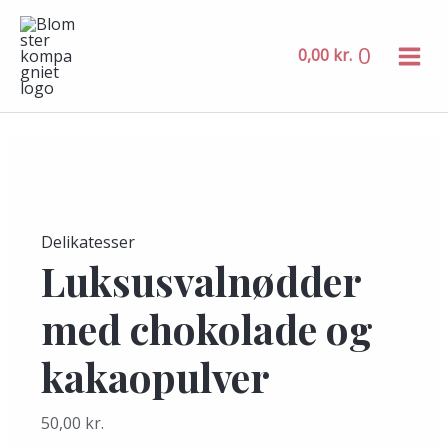
MAIN
Gå
Luksusvalnødder
MENU
til
med
0
0,00
kr.
indholdet
chokolade
og
kakaopulver
antal
Delikatesser
Luksusvalnødder
med chokolade og
kakaopulver
50,00
kr.